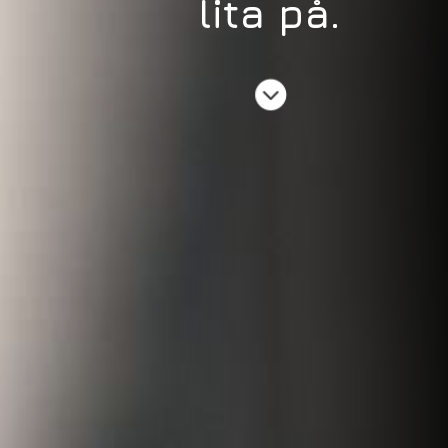
lita på.
