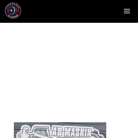
2869D124-
7551-47B1-
8186-
27139425CF57_